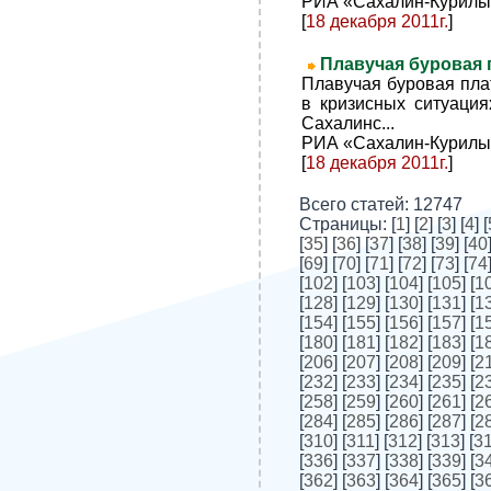
РИА «Сахалин-Курилы
[
18 декабря 2011г.
]
Плавучая буровая
Плавучая буровая пла
в кризисных ситуаци
Сахалинс...
РИА «Сахалин-Курилы
[
18 декабря 2011г.
]
Всего статей: 12747
Cтраницы: [
1
] [
2
] [
3
] [
4
] [
[
35
] [
36
] [
37
] [
38
] [
39
] [
40
[
69
] [
70
] [
71
] [
72
] [
73
] [
74
[
102
] [
103
] [
104
] [
105
] [
1
[
128
] [
129
] [
130
] [
131
] [
1
[
154
] [
155
] [
156
] [
157
] [
1
[
180
] [
181
] [
182
] [
183
] [
1
[
206
] [
207
] [
208
] [
209
] [
2
[
232
] [
233
] [
234
] [
235
] [
2
[
258
] [
259
] [
260
] [
261
] [
2
[
284
] [
285
] [
286
] [
287
] [
2
[
310
] [
311
] [
312
] [
313
] [
3
[
336
] [
337
] [
338
] [
339
] [
3
[
362
] [
363
] [
364
] [
365
] [
3