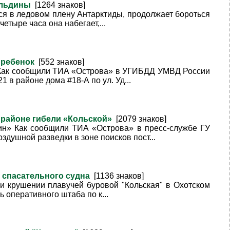
й льдины
[1264 знаков]
ся в ледовом плену Антарктиды, продолжает бороться
етыре часа она набегает,...
й ребенок
[552 знаков]
ги Как сообщили ТИА «Острова» в УГИБДД УМВД России
 в районе дома #18-А по ул. Уд...
в районе гибели «Кольской»
[2079 знаков]
ин» Как сообщили ТИА «Острова» в пресс-службе ГУ
душной разведки в зоне поисков пост...
т спасательного судна
[1136 знаков]
ри крушении плавучей буровой "Кольская" в Охотском
 оперативного штаба по к...