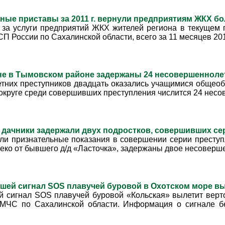
ные приставы за 2011 г. вернули предприятиям ЖКХ бо
за услуги предприятий ЖКХ жителей региона в текущем 
 России по Сахалинской области, всего за 11 месяцев 2011
лине в Тымовском районе задержаны 24 несовершеннол
тних преступников двадцать оказались учащимися общеоб
круге среди совершивших преступления числится 24 несов
 дачники задержали двух подростков, совершивших с
и признательные показания в совершении серии преступ
еко от бывшего д/д «Ласточка», задержаны двое несоверш
шей сигнал SOS плавучей буровой в Охотском море в
 сигнал SOS плавучей буровой «Кольская» вылетит верт
 МЧС по Сахалинской области. Информация о сигнале бе