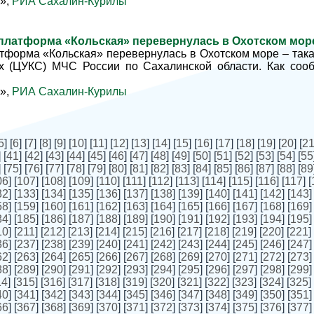
»,
РИА Сахалин-Курилы
 платформа «Кольская» перевернулась в Охотском мо
тформа «Кольская» перевернулась в Охотском море – така
ях (ЦУКС) МЧС России по Сахалинской области. Как соо
»,
РИА Сахалин-Курилы
5
] [
6
] [
7
] [
8
] [
9
] [
10
] [
11
] [
12
] [
13
] [
14
] [
15
] [
16
] [
17
] [
18
] [
19
] [
20
] [
2
] [
41
] [
42
] [
43
] [
44
] [
45
] [
46
] [
47
] [
48
] [
49
] [
50
] [
51
] [
52
] [
53
] [
54
] [
55
] [
75
] [
76
] [
77
] [
78
] [
79
] [
80
] [
81
] [
82
] [
83
] [
84
] [
85
] [
86
] [
87
] [
88
] [
89
06
] [
107
] [
108
] [
109
] [
110
] [
111
] [
112
] [
113
] [
114
] [
115
] [
116
] [
117
] [
32
] [
133
] [
134
] [
135
] [
136
] [
137
] [
138
] [
139
] [
140
] [
141
] [
142
] [
143
]
58
] [
159
] [
160
] [
161
] [
162
] [
163
] [
164
] [
165
] [
166
] [
167
] [
168
] [
169
]
84
] [
185
] [
186
] [
187
] [
188
] [
189
] [
190
] [
191
] [
192
] [
193
] [
194
] [
195
]
10
] [
211
] [
212
] [
213
] [
214
] [
215
] [
216
] [
217
] [
218
] [
219
] [
220
] [
221
] 
36
] [
237
] [
238
] [
239
] [
240
] [
241
] [
242
] [
243
] [
244
] [
245
] [
246
] [
247
]
62
] [
263
] [
264
] [
265
] [
266
] [
267
] [
268
] [
269
] [
270
] [
271
] [
272
] [
273
]
88
] [
289
] [
290
] [
291
] [
292
] [
293
] [
294
] [
295
] [
296
] [
297
] [
298
] [
299
]
14
] [
315
] [
316
] [
317
] [
318
] [
319
] [
320
] [
321
] [
322
] [
323
] [
324
] [
325
] 
40
] [
341
] [
342
] [
343
] [
344
] [
345
] [
346
] [
347
] [
348
] [
349
] [
350
] [
351
]
66
] [
367
] [
368
] [
369
] [
370
] [
371
] [
372
] [
373
] [
374
] [
375
] [
376
] [
377
]