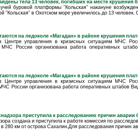
айдены тела 13 человек, погибших на месте крушения
вучей буровой платформы "Кольская" накануне возбужде
й "Кольская" в Охотском море увеличилось до 13 человек. 
стаются на ледоколе «Магадан» в районе крушения п
в Центре управления в кризисных ситуациям МЧС Росс
е МЧС России организована работа оперативных штабо
таются на ледоколе «Магадан» в районе крушения п
в Центре управления в кризисных ситуациям МЧС Росс
МЧС России организована работа оперативных штабов Виде
снадзора приступила к расследованию причин аварии
зора создана и приступила к работе комиссия по расслед
 в 280 км от острова Сахалин.Для расследования причин ав