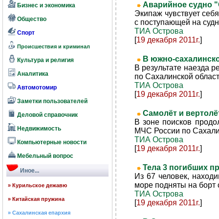
Аварийное судно "
Бизнес и экономика
Экипаж чувствует себ
Общество
с поступающей на судно
ТИА Острова
Спорт
[
19 декабря 2011г.
]
Происшествия и криминал
В южно-сахалинско
Культура и религия
В результате наезда 
Аналитика
по Сахалинской област
ТИА Острова
Автомотомир
[
19 декабря 2011г.
]
Заметки пользователей
Самолёт и вертолё
Деловой справочник
В зоне поисков продо
Недвижимость
МЧС России по Сахалин
ТИА Острова
Компьютерные новости
[
19 декабря 2011г.
]
Мебельный вопрос
Тела 3 погибших п
Иное...
Из 67 человек, наход
море подняты на борт 
» Курильское дежавю
ТИА Острова
» Китайская пружина
[
19 декабря 2011г.
]
» Сахалинская епархия