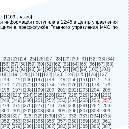
ре
[1109 знаков]
я информация поступила в 12:45 в Центр управления
бщили в пресс-службе Главного управления МЧС по
1
] [
22
] [
23
] [
24
] [
25
] [
26
] [
27
] [
28
] [
29
] [
30
] [
31
] [
32
] [
33
] [
34
]
] [
56
] [
57
] [
58
] [
59
] [
60
] [
61
] [
62
] [
63
] [
64
] [
65
] [
66
] [
67
] [
68
]
] [
90
] [
91
] [
92
] [
93
] [
94
] [
95
] [
96
] [
97
] [
98
] [
99
] [
100
] [
101
]
118
] [
119
] [
120
] [
121
] [
122
] [
123
] [
124
] [
125
] [
126
] [
127
]
 [
144
] [
145
] [
146
] [
147
] [
148
] [
149
] [
150
] [
151
] [
152
] [
153
]
 [
170
] [
171
] [
172
] [
173
] [
174
] [
175
] [
176
] [
177
] [
178
] [
179
]
 [
196
] [
197
] [
198
] [
199
] [
200
] [
201
] [
202
] [
203
] [
204
] [
205
]
[
222
] [
223
] [
224
] [
225
] [
226
] [
227
] [
228
] [
229
] [
230
] [
231
]
 [
248
] [
249
] [
250
] [
251
] [
252
] [
253
] [
254
] [
255
] [
256
] [
257
]
 [
274
] [
275
] [
276
] [
277
] [
278
] [
279
] [
280
] [
281
] [
282
] [
283
]
 [
300
] [
301
] [
302
] [
303
] [
304
] [
305
] [
306
] [
307
] [
308
] [
309
]
[
326
] [
327
] [
328
] [
329
] [
330
] [
331
] [
332
] [
333
] [
334
] [
335
]
 [
352
] [
353
] [
354
] [
355
] [
356
] [
357
] [
358
] [
359
] [
360
] [
361
]
 [
378
] [
379
] [
380
] [
381
] [
382
] [
383
] [
384
] [
385
] [
386
] [
387
]