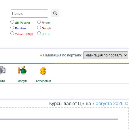
ДВ России
Я
ndex
Rambler
G
o
o
g
l
e
Yahoo 日本語
네이버
Навигация по порталу:
ото
Форум
Котировки
Курсы валют ЦБ на
7 августа 2026 г.
: