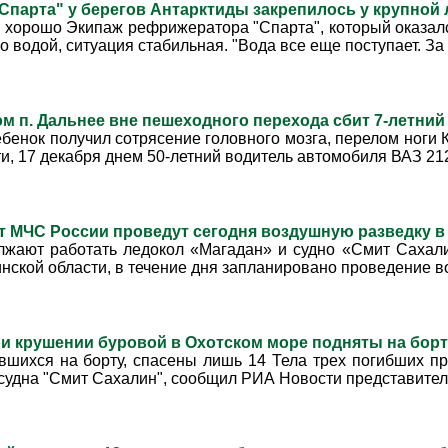
Спарта" у берегов Антарктиды закрепилось у крупно
я хорошо Экипаж рефрижератора "Спарта", который оказал
 водой, ситуация стабильная. "Вода все еще поступает. За ч
м п. Дальнее вне пешеходного перехода сбит 7-летни
ребенок получил сотрясение головного мозга, перелом но
и, 17 декабря днем 50-летний водитель автомобиля ВАЗ 2121
т МЧС России проведут сегодня воздушную разведку 
лжают работать ледокол «Магадан» и судно «Смит Сахал
ской области, в течение дня запланировано проведение воз
ри крушении буровой в Охотском море подняты на бор
ившихся на борту, спасены лишь 14 Тела трех погибших п
судна "Смит Сахалин", сообщил РИА Новости представитель