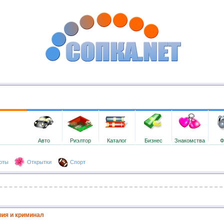
Авто
Риэлтор
Каталог
Бизнес
Знакомства
Ф
оты
Открытки
Спорт
ия и криминал