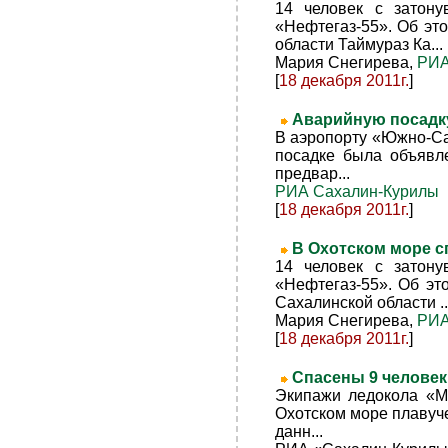
14 человек с затону
«Нефтегаз-55». Об э
области Таймураз Ка...
Мария Снегирева,
РИА
[
18 декабря 2011г.
]
Аварийную посадк
В аэропорту «Южно-Са
посадке была объявле
предвар...
РИА Сахалин-Курилы
[
18 декабря 2011г.
]
В Охотском море с
14 человек с затону
«Нефтегаз-55». Об э
Сахалинской области ..
Мария Снегирева,
РИА
[
18 декабря 2011г.
]
Спасены 9 человек
Экипажи ледокола «Ма
Охотском море плавуч
данн...