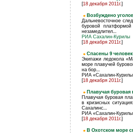
[
18 декабря 2011г.
]
Возбуждено уголов
Дальневосточное след
буровой платформой 
незамедлител...
РИА Сахалин-Курилы
[
18 декабря 2011г.
]
Спасены 9 человек
Экипажи ледокола «Ма
море плавучей бурово
на бор...
РИА «Сахалин-Курилы
[
18 декабря 2011г.
]
Плавучая буровая
Плавучая буровая пла
в кризисных ситуаци
Сахалинс...
РИА «Сахалин-Курилы
[
18 декабря 2011г.
]
В Охотском море с