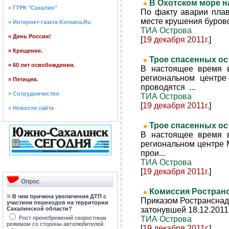
В Охотском море н
» ГТРК "Сахалин"
По факту аварии пла
месте крушения бурово
» Интернет-газета Koreana.Ru
ТИА Острова
» День России!
[
19 декабря 2011г.
]
» Крещение.
Трое спасенных о
» 60 лет освобождения.
В настоящее время 
региональном центр
» Петиция.
проводятся ...
» Сотрудничество
ТИА Острова
[
19 декабря 2011г.
]
» Новости сайта
Трое спасенных ос
В настоящее время 
региональном центре 
прои...
ТИА Острова
[
19 декабря 2011г.
]
Опрос
Комиссия Ростран
В чем причина увеличения ДТП с
Приказом Ространснад
участием пешеходов на территории
Сахалинской области?
затонувшей 18.12.2011
Рост пренебрежений скоростным
ТИА Острова
режимом со стороны автолюбителей.
[
19 декабря 2011г.
]