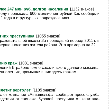
лее 247 млн руб. долгов населения
[1132 знаков]
году превысила 600 миллионов рублей Как сообщили
 года в структурных подразделениях ...
етних преступника
[1055 знаков]
разовательной школы За прошедший период 2011 г. в
ершеннолетних жителя района. Это примерно на 22...
ерию краж
[1081 знаков]
лений В районе южно-сахалинского дачного массива,
еннолетних, промышлявших здесь кражам...
ылетит вертолет
[1105 знаков]
олет компании «Авиашельф», сообщает пресс-служба
дствия от экипажа буровой поступила от капитана-