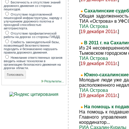
Беспечность и отсутствие знаний
дорожного движения со стороны
пешеходов.
Сахалинские судеб
Отсутствие подготовленной
Общая задолженность 
пешеходной инфраструктуры, наряду с
ТИА «Острова» в УФССП
улучшением дорожного полотна и
проходной способностью
ТИА Острова
автотранспорта.
[
19 декабря 2011г.
]
Отсутствие профилактической
работы на дорогах со стороны ГИБДД.
Слабость законодательной базы,
В 2011 г. на Саха
позволяющей безответственно
Из 24 несовершенноле
подходить и безнаказанно нарушать
правила дорожного движения.
Тымовском городском о
Нежелание ответственных органов
ТИА Острова
вводить новые технологии в
[
19 декабря 2011г.
]
организацию безопасного движения на
дорогах области.
Южно-сахалинские
Молодые люди уже дал
Результаты...
расположенного недал
ТИА Острова
[
19 декабря 2011г.
]
На помощь к подав
На помощь к подавшей
Главного управления
координатор...
РИА Сахалин-Курилы