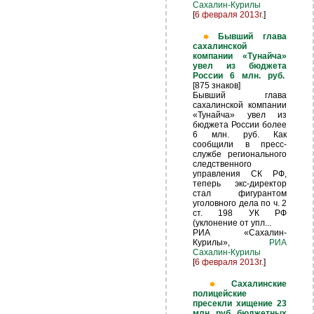
Сахалин-Курилы
[
6 февраля 2013г.
]
Бывший глава
сахалинской
компании «Тунайча»
увел из бюджета
России 6 млн. руб.
[875 знаков]
Бывший глава
сахалинской компании
«Тунайча» увел из
бюджета России более
6 млн. руб. Как
сообщили в пресс-
службе регионального
следственного
управления СК РФ,
теперь экс-директор
стал фигурантом
уголовного дела по ч. 2
ст. 198 УК РФ
(уклонение от упл...
РИА «Сахалин-
Курилы»,
РИА
Сахалин-Курилы
[
6 февраля 2013г.
]
Сахалинские
полицейские
пресекли хищение 23
млн. руб. бюджетных