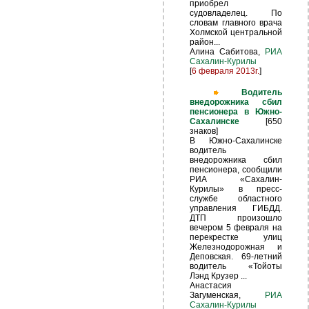
приобрел
судовладелец. По
словам главного врача
Холмской центральной
район...
Алина Сабитова,
РИА
Сахалин-Курилы
[
6 февраля 2013г.
]
Водитель
внедорожника сбил
пенсионера в Южно-
Сахалинске
[650
знаков]
В Южно-Сахалинске
водитель
внедорожника сбил
пенсионера, сообщили
РИА «Сахалин-
Курилы» в пресс-
службе областного
управления ГИБДД.
ДТП произошло
вечером 5 февраля на
перекрестке улиц
Железнодорожная и
Деповская. 69-летний
водитель «Тойоты
Лэнд Крузер ...
Анастасия
Загуменская,
РИА
Сахалин-Курилы