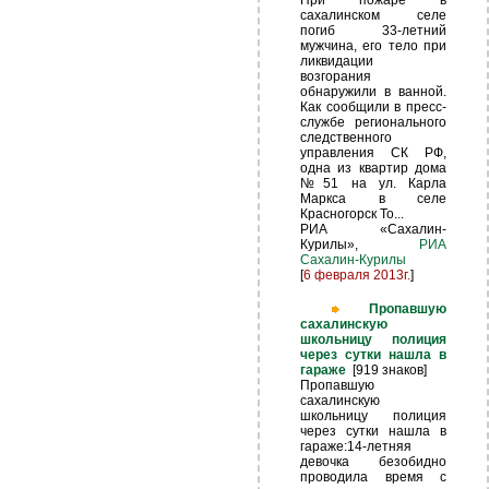
При пожаре в
сахалинском селе
погиб 33-летний
мужчина, его тело при
ликвидации
возгорания
обнаружили в ванной.
Как сообщили в пресс-
службе регионального
следственного
управления СК РФ,
одна из квартир дома
№51 на ул. Карла
Маркса в селе
Красногорск То...
РИА «Сахалин-
Курилы»,
РИА
Сахалин-Курилы
[
6 февраля 2013г.
]
Пропавшую
сахалинскую
школьницу полиция
через сутки нашла в
гараже
[919 знаков]
Пропавшую
сахалинскую
школьницу полиция
через сутки нашла в
гараже:14-летняя
девочка безобидно
проводила время с