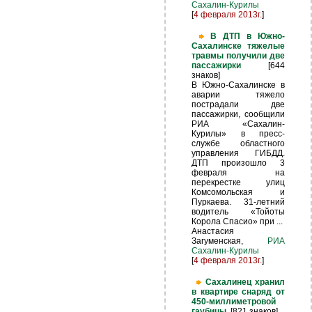
Сахалин-Курилы
[
4 февраля 2013г.
]
В ДТП в Южно-
Сахалинске тяжелые
травмы получили две
пассажирки
[644
знаков]
В Южно-Сахалинске в
аварии тяжело
пострадали две
пассажирки, сообщили
РИА «Сахалин-
Курилы» в пресс-
службе областного
управления ГИБДД.
ДТП произошло 3
февраля на
перекрестке улиц
Комсомольская и
Пуркаева. 31-летний
водитель «Тойоты
Корола Спасио» при ...
Анастасия
Загуменская,
РИА
Сахалин-Курилы
[
4 февраля 2013г.
]
Сахалинец хранил
в квартире снаряд от
450-миллиметровой
гаубицы
[821 знаков]