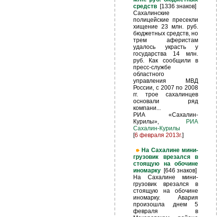
средств
[1336 знаков]
Сахалинские
полицейские пресекли
хищение 23 млн. руб.
бюджетных средств, но
трем аферистам
удалось украсть у
государства 14 млн.
руб. Как сообщили в
пресс-службе
областного
управления МВД
России, с 2007 по 2008
гг. трое сахалинцев
основали ряд
компани...
РИА «Сахалин-
Курилы»,
РИА
Сахалин-Курилы
[
6 февраля 2013г.
]
На Сахалине мини-
грузовик врезался в
стоящую на обочине
иномарку
[646 знаков]
На Сахалине мини-
грузовик врезался в
стоящую на обочине
иномарку. Авария
произошла днем 5
февраля в