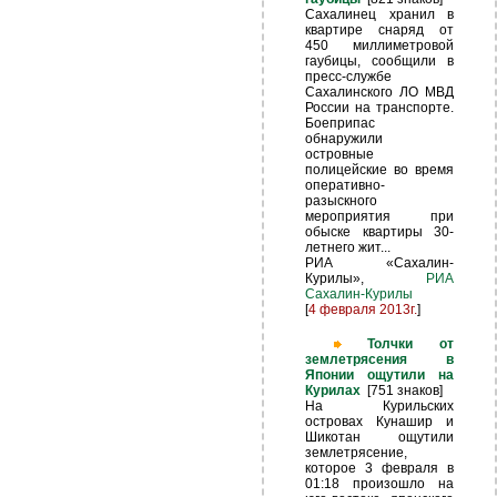
Сахалинец хранил в
квартире снаряд от
450 миллиметровой
гаубицы, сообщили в
пресс-службе
Сахалинского ЛО МВД
России на транспорте.
Боеприпас
обнаружили
островные
полицейские во время
оперативно-
разыскного
мероприятия при
обыске квартиры 30-
летнего жит...
РИА «Сахалин-
Курилы»,
РИА
Сахалин-Курилы
[
4 февраля 2013г.
]
Толчки от
землетрясения в
Японии ощутили на
Курилах
[751 знаков]
На Курильских
островах Кунашир и
Шикотан ощутили
землетрясение,
которое 3 февраля в
01:18 произошло на