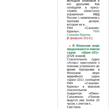
молодым знакомым и
его друзьями. Как
сообщили в пресс-
службе областного
управления МВД
России, с заявлением о
пропаже дочери,
которая не в...
РИА «Сахалин-
Курилы»,
РИА
Сахалин-Курилы
[
6 февраля 2013г.
]
В Японском море
продолжаются поиски
судна «Шанс-101»
[1526 знаков]
Спасательное судно
«Атлас» приступило к
поискам утерянного во
время буксировки в
Японском море
аварийного судна
«Шанс-101», сообщили
РИА «Сахалин-
Курилы» в морском
спасательном
подцентре «Южно-
Сахалинск». «Поиски
ведутся уже более 10
часов, с учетом п...
Светлана