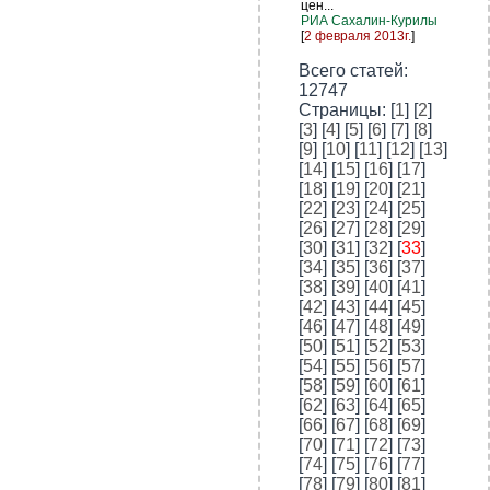
цен...
РИА Сахалин-Курилы
[
2 февраля 2013г.
]
Всего статей:
12747
Cтраницы: [
1
] [
2
]
[
3
] [
4
] [
5
] [
6
] [
7
] [
8
]
[
9
] [
10
] [
11
] [
12
] [
13
]
[
14
] [
15
] [
16
] [
17
]
[
18
] [
19
] [
20
] [
21
]
[
22
] [
23
] [
24
] [
25
]
[
26
] [
27
] [
28
] [
29
]
[
30
] [
31
] [
32
] [
33
]
[
34
] [
35
] [
36
] [
37
]
[
38
] [
39
] [
40
] [
41
]
[
42
] [
43
] [
44
] [
45
]
[
46
] [
47
] [
48
] [
49
]
[
50
] [
51
] [
52
] [
53
]
[
54
] [
55
] [
56
] [
57
]
[
58
] [
59
] [
60
] [
61
]
[
62
] [
63
] [
64
] [
65
]
[
66
] [
67
] [
68
] [
69
]
[
70
] [
71
] [
72
] [
73
]
[
74
] [
75
] [
76
] [
77
]
[
78
] [
79
] [
80
] [
81
]