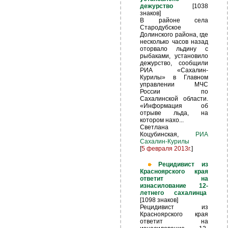
дежурство
[1038
знаков]
В районе села
Стародубское
Долинского района, где
несколько часов назад
оторвало льдину с
рыбаками, установило
дежурство, сообщили
РИА «Сахалин-
Курилы» в Главном
управлении МЧС
России по
Сахалинской области.
«Информация об
отрыве льда, на
котором нахо...
Светлана
Коцубинская,
РИА
Сахалин-Курилы
[
5 февраля 2013г.
]
Рецидивист из
Красноярского края
ответит на
изнасилование 12-
летнего сахалинца
[1098 знаков]
Рецидивист из
Красноярского края
ответит на