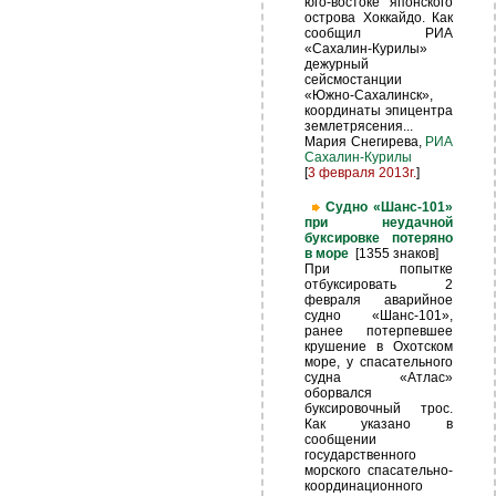
юго-востоке японского
острова Хоккайдо. Как
сообщил РИА
«Сахалин-Курилы»
дежурный
сейсмостанции
«Южно-Сахалинск»,
координаты эпицентра
землетрясения...
Мария Снегирева,
РИА
Сахалин-Курилы
[
3 февраля 2013г.
]
Судно «Шанс-101»
при неудачной
буксировке потеряно
в море
[1355 знаков]
При попытке
отбуксировать 2
февраля аварийное
судно «Шанс-101»,
ранее потерпевшее
крушение в Охотском
море, у спасательного
судна «Атлас»
оборвался
буксировочный трос.
Как указано в
сообщении
государственного
морского спасательно-
координационного