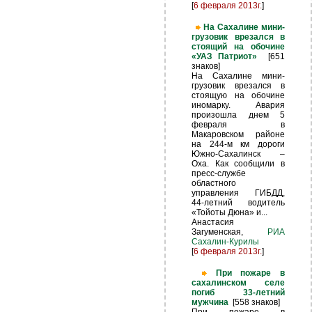
[
6 февраля 2013г.
]
На Сахалине мини-
грузовик врезался в
стоящий на обочине
«УАЗ Патриот»
[651
знаков]
На Сахалине мини-
грузовик врезался в
стоящую на обочине
иномарку. Авария
произошла днем 5
февраля в
Макаровском районе
на 244-м км дороги
Южно-Сахалинск –
Оха. Как сообщили в
пресс-службе
областного
управления ГИБДД,
44-летний водитель
«Тойоты Дюна» и...
Анастасия
Загуменская,
РИА
Сахалин-Курилы
[
6 февраля 2013г.
]
При пожаре в
сахалинском селе
погиб 33-летний
мужчина
[558 знаков]