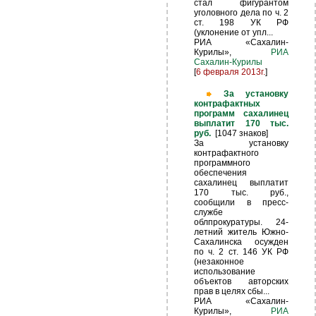
стал фигурантом
уголовного дела по ч. 2
ст. 198 УК РФ
(уклонение от упл...
РИА «Сахалин-
Курилы»,
РИА
Сахалин-Курилы
[
6 февраля 2013г.
]
За установку
контрафактных
программ сахалинец
выплатит 170 тыс.
руб.
[1047 знаков]
За установку
контрафактного
программного
обеспечения
сахалинец выплатит
170 тыс. руб.,
сообщили в пресс-
службе
облпрокуратуры. 24-
летний житель Южно-
Сахалинска осужден
по ч. 2 ст. 146 УК РФ
(незаконное
использование
объектов авторских
прав в целях сбы...
РИА «Сахалин-
Курилы»,
РИА