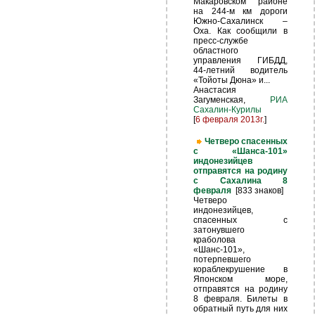
Макаровском районе
на 244-м км дороги
Южно-Сахалинск –
Оха. Как сообщили в
пресс-службе
областного
управления ГИБДД,
44-летний водитель
«Тойоты Дюна» и...
Анастасия
Загуменская,
РИА
Сахалин-Курилы
[
6 февраля 2013г.
]
Четверо спасенных
с «Шанса-101»
индонезийцев
отправятся на родину
с Сахалина 8
февраля
[833 знаков]
Четверо
индонезийцев,
спасенных с
затонувшего
краболова
«Шанс-101»,
потерпевшего
кораблекрушение в
Японском море,
отправятся на родину
8 февраля. Билеты в
обратный путь для них